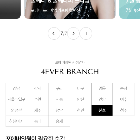
울쎄라 & 울쎄라피 프라임
7월 
포에버 프리미엄 리프팅 컬렉션
7월 휴
7
/
7
포에버의원 지점안내
4EVER BRANCH
강남
강서
구리
마포
명동
분당
서울대입구
수원
시흥
안산
안양
여수
의정부
제주
청담
천안
천호
청주
하남미사
홍대
홍제
포에버의원이 필요한 순간