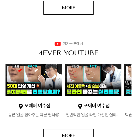
MORE
여기는 포에버
4EVER YOUTUBE
포에버 여수점
포에버 여수점
둥근 얼굴 잡아주는 턱끝 필러😎
전반적인 얼굴 라인 개선엔 실리프팅👨🏻‍⚕️
MORE