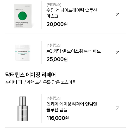
[닥터팁스]
수딩 앤 하이드레이팅 솔루션
마스크
20,000
원
[닥터팁스]
AC 카밍 앤 모이스춰 토너 패드
25,000
원
닥터팁스 에이징 리페어
포에버 피부과학 노하우를 담은 코스메틱
[닥터팁스]
엔케이 에이징 리페어 엔엠엔
솔루션 앰플
116,000
원