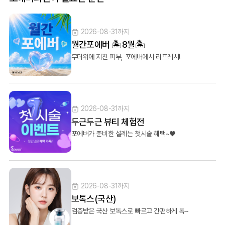
2026-08-31까지
월간포에버 🏝️8월🏝️
무더위에 지친 피부, 포에버에서 리프레시!
2026-08-31까지
두근두근 뷰티 체험전
포에버가 준비한 설레는 첫시술 혜택~♥
2026-08-31까지
보톡스(국산)
검증받은 국산 보톡스로 빠르고 간편하게 톡~