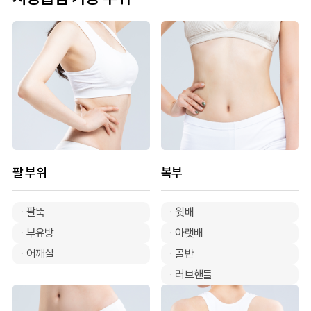
팔 부위
복부
팔뚝
윗배
부유방
아랫배
어깨살
골반
러브핸들