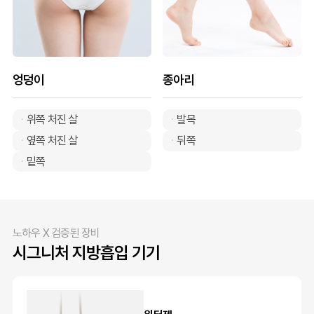
엉덩이
종아리
위쪽 처진 살
발목
옆쪽 처진 살
뒤쪽
밑쪽
노하우 X 검증된 장비
시그니처 지방흡입 기기