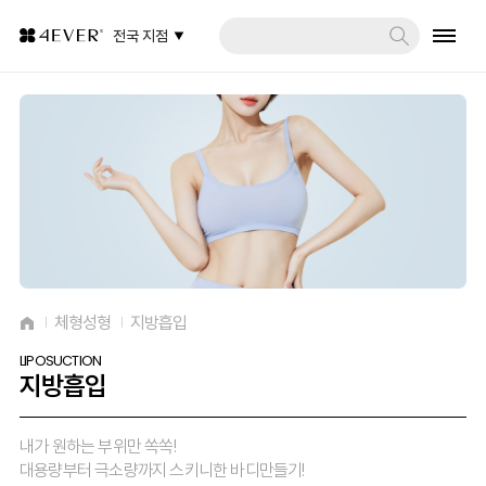
전국 지점
체형성형
지방흡입
LIPOSUCTION
지방흡입
내가 원하는 부위만 쏙쏙!
대용량부터 극소량까지 스키니한 바디만들기!