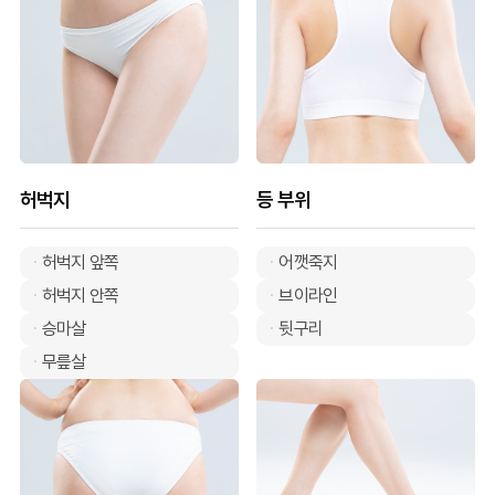
허벅지
등 부위
허벅지 앞쪽
어깻죽지
허벅지 안쪽
브이라인
승마살
뒷구리
무릎살