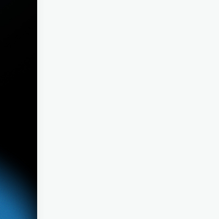
코성형
피부 관리
윤곽성형
리쥬베룩
가슴성형
리쥬란
체형성형
제모/탈모