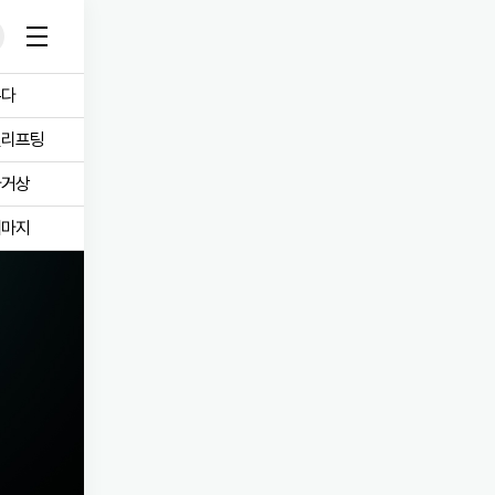
온다
로그인
회원가입
실리프팅
필러
피부 토닝
마거상
써마지
보톡스
여드름 치료
리프팅
여드름 흉터/모공
피부
문신 제거
눈성형
스킨부스터