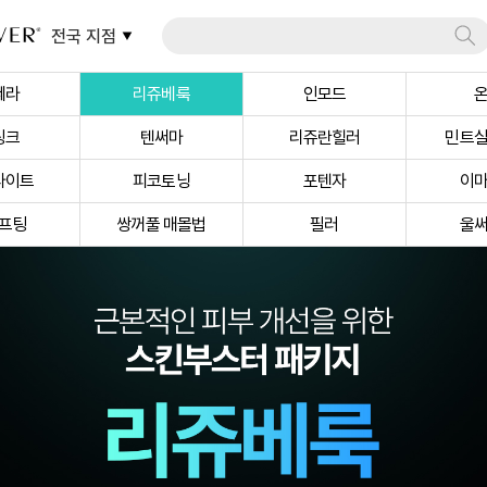
전국 지점
쎄라
리쥬베룩
인모드
링크
텐써마
리쥬란힐러
민트
라이트
피코토닝
포텐자
이
프팅
쌍꺼풀 매몰법
필러
울