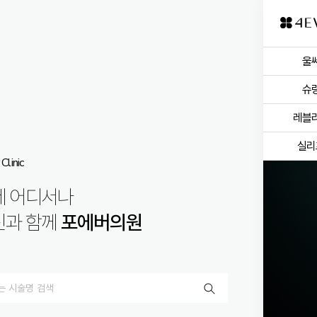
울
슈
레블
실리
Clinic
제 어디서나
신과 함께
포에버의원