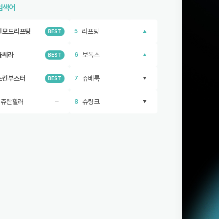
검색어
인모드리프팅
리프팅
5
BEST
울쎄라
보톡스
6
BEST
스킨부스터
쥬베룩
7
BEST
리쥬란힐러
슈링크
8