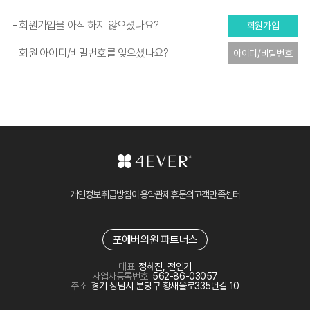
- 회원가입을 아직 하지 않으셨나요?
회원가입
- 회원 아이디/비밀번호를 잊으셨나요?
아이디/비밀번호
찾기
개인정보취급방침
이용약관
제휴문의
고객만족센터
포에버의원 파트너스
대표
정해진, 전인기
사업자등록번호
562-86-03057
주소
경기 성남시 분당구 황새울로335번길 10